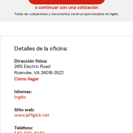
5
5
o continuar con una cotización
dígitos
dígitos
Todas las cotizaciones y documentos serán proporcionados en inglés.
Detalles de la oficina:
Dirección física:
2415 Electric Road
Roanoke
,
VA
24018-3522
Cómo llegar
Idiomas:
Inglés
Sitio web:
www.jeffglick.net
Teléfono: