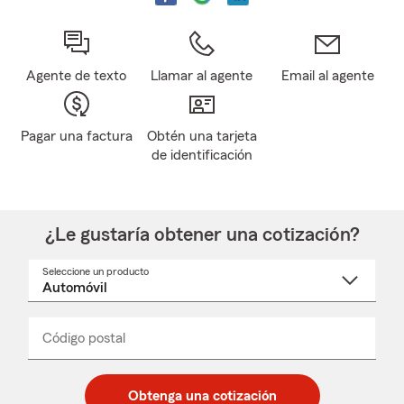
Agente de texto
Llamar al agente
Email al agente
Pagar una factura
Obtén una tarjeta
de identificación
¿Le gustaría obtener una cotización?
Seleccione un producto
Seleccione
un
nombre
de
producto
del
Código postal
Ingresa
Ingresa
_____
menú
un
un
desplegable
código
código
postal
postal
Obtenga una cotización
de
de