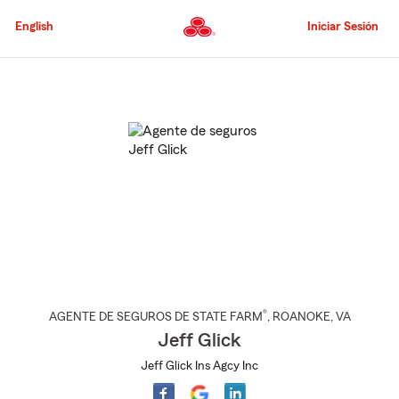
Pasar
al
English
Iniciar Sesión
contenido
principal
Comienzo
del
contenido
principal
®
AGENTE DE SEGUROS DE STATE FARM
,
ROANOKE
, VA
Jeff Glick
Jeff Glick Ins Agcy Inc