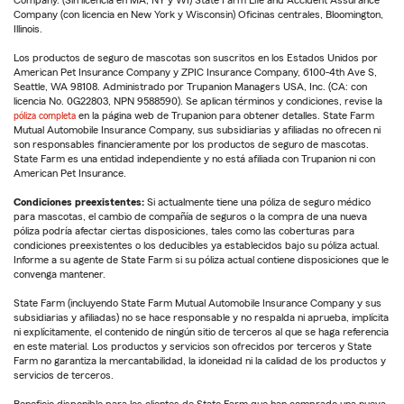
Company (con licencia en New York y Wisconsin) Oficinas centrales, Bloomington,
Illinois.
Los productos de seguro de mascotas son suscritos en los Estados Unidos por
American Pet Insurance Company y ZPIC Insurance Company, 6100-4th Ave S,
Seattle, WA 98108. Administrado por Trupanion Managers USA, Inc. (CA: con
licencia No. 0G22803, NPN 9588590). Se aplican términos y condiciones, revise la
póliza completa
en la página web de Trupanion para obtener detalles. State Farm
Mutual Automobile Insurance Company, sus subsidiarias y afiliadas no ofrecen ni
son responsables financieramente por los productos de seguro de mascotas.
State Farm es una entidad independiente y no está afiliada con Trupanion ni con
American Pet Insurance.
Condiciones preexistentes:
Si actualmente tiene una póliza de seguro médico
para mascotas, el cambio de compañía de seguros o la compra de una nueva
póliza podría afectar ciertas disposiciones, tales como las coberturas para
condiciones preexistentes o los deducibles ya establecidos bajo su póliza actual.
Informe a su agente de State Farm si su póliza actual contiene disposiciones que le
convenga mantener.
State Farm (incluyendo State Farm Mutual Automobile Insurance Company y sus
subsidiarias y afiliadas) no se hace responsable y no respalda ni aprueba, implícita
ni explícitamente, el contenido de ningún sitio de terceros al que se haga referencia
en este material. Los productos y servicios son ofrecidos por terceros y State
Farm no garantiza la mercantabilidad, la idoneidad ni la calidad de los productos y
servicios de terceros.
Beneficio disponible para los clientes de State Farm que han comprado una nueva