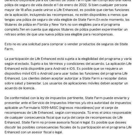
póliza de seguro de vida desde el 1 de enero de 2022. Si bien cualquier persona
mayor de 18 años puede unirse a Life Enhanced, es posible que ciertas funciones
de la aplicación, incluyendo las recompensas, no estén disponibles a menos que
tengas una póliza de seguro de vida elegible de State Farm.En este momento, los
titulares de póliza en Florida y New York no son elegibles para el programa
completo.Ten en cuenta que algunos titulares de póliza pueden experimentar un
retraso antes de que una nueva póliza sea elegible para recompensas.
Esto no es una solicitud para comprar o vender productos de seguros de State
Farm.
La participación de Life Enhanced está sujeta a la elegibilidad del programa y varía
según el estado. Sujeto a los términos y condiciones del acuerdo. La aplicación Life
Enhanced está disponible para Android e iOS. Es posible que se requiera un
dispositivo móvil iOS o Android para usar todas las funciones del programa Life
Enhanced. Los clientes deben aceptar autorizar a State Farm a recopilar datos
sobre salud y bienestar. Los usuarios de aplicaciones móviles deben aceptar un
acuerdo de licencia.
De conformidad con la ley de impuestos pertinente, State Farm puede enviarte y
presentar ante el Servicio de Impuestos Internos y/u otra autoridad de impuestos
aplicable un Formulario 1099-MISC (ingresos misceláneos) por el canje de
recompensas de Life Enhanced, según corresponda. Tú eres el único responsable
de cualquier consecuencia fiscal que surja del canje de recompensas de Life
Enhanced. State Farm no provee asesoría fiscal ni legal. Es posible que desees
discutir las posibles consecuencias fiscales de tu participación en el programa Life
Enhanced con un asesor fiscal o legal.